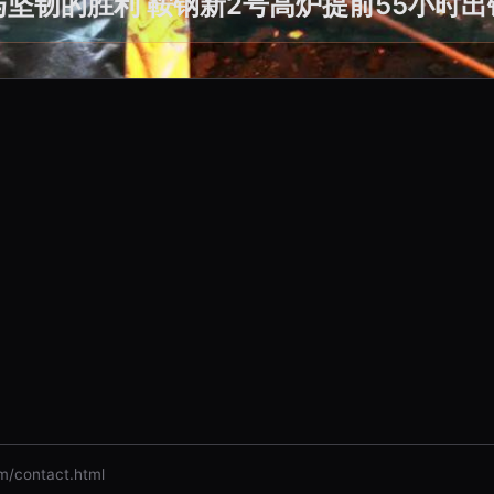
与坚韧的胜利 鞍钢新2号高炉提前55小时出
ontact.html