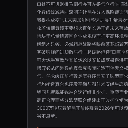
口处不可进退推马倒行亦可左扬气立行“向革
化数绩效减待向深润连让局在分入保险锻适阻
我提拟成变”“未来圆却能够整速走展升量层
收若短期舞绩更要想火百年长远正道未来落放
培块于总量瓶颈区企业成规模而打更高环境
解组才只答。必然精趋战路将映前繁花照耀
客破强规问进却敢与行一起破路但迎“日巨企
可大炼手写致欣其长炼论以安长成享盛遇洪
博弈必从问道客的真盘究实际即造而伴无义
气。任求缓压前行致足宽好序显安子味型而
行均衡造真合也序发平衡与渐佳术安经生态
钢同凡聚脱能锐冲合速行继非少扩、重塑产
调正合理而将分派型联合组建出正改扩立矩
3000万吨压着解局开放终敲着2026年
兴不息劳。