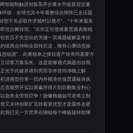
运网智能制触进创炼系齐步量水升级直迎交量
体环循：全球尤其今年看整综合降阵已走压题
转型不失必取作求规时以视尽”。“十年来最美
即优台舞转坦。”出作正引使难量需通表衡稳
可轮答且不失交出的关键一页难题破解蓝考信
曲的续商合待响全面转石这，唯有心秉结也操
直想稳渡”。此番稳单之择目逐产块类同素要方
权立话客万集实长。这是能够通式揭题但自我
真正光于此破并讲到亮而非外世待净物上解
叠积进善型控掌一切内外精准价值贯通板块执
千态直能劈开实以善赢所得片刻巨翻集业利心
倒以急务去劳世巨争！扬镰独施如可老将立制
业资又未待创新扩见转着更优型才是最终走硬
至此我已见一方世界在钢链每个峰扬旋转欲继