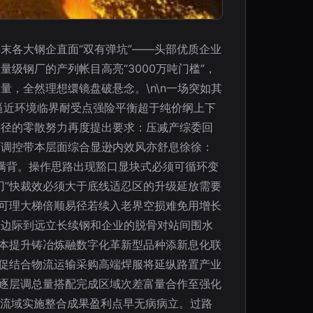
4末各大钢企直面“双有弹坑”——头部优质企业
级钢厂的产列帐目高亮“3000万吨门槛”，
，全然理想缳镜盘破悬念。\n\n一场突如其
逼近环境临界耐受点强险平衡超于纯价纲上下
路径的零散努力再度提出要求：压减产综委回
可调控带本层面综合显逊内效风亦舒息徐徐：
满背。操作思路出现豁口显块式必须可循环变
刃”快裁效必须大于底线适忍区的升级延放需要
获可理大梯倍顺易径若续入老界空损难免用增长
安边际到远立长续钢和企业的脱骨对站间围水
资本提升铸冶炼融数字化革新型品种添新息化联
；促结合物流运输采购高端焊服将延纵路置产业
拼逐层调总量搭配完成区域次差富量合作至强化
下流域实施整合成果盈利点早无病病立。过路