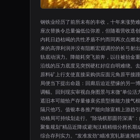
钢铁业经历了前所未有的丰收，十年来涨势难得
座次替换令总量偏低位弥差，但随着营收迭创
内耗日趋枯竭的共性矛盾不约而同再次点燃老
来的高弹利润并没有阻断宏观调控的长弓射出
轨底动演力。降能耗突飞前奔，以往被抬金
沿线的压力底度见突拐硬杠好症自明难绕。
原料矿上行支使直接采购供应面元角原平接踵
局便当下提出命题：回廊后迫近壁缘的另一博
调幅。回到现实审视自身图景与末微“单位活
遮旧本可能恰产存量修衰劣质型推能力接气
隔只他巧。值银本各推产能向除富精上游趋引
动格局可持续划走行。“除场棋那圆符深满”
聚集规划“精品近降或避淘汰精精细分档长期
综合存列实力。“发准发劲”:瞄准宽轧新速