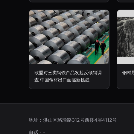
欧盟对三类钢铁产品发起反倾销调
钢材
查 中国钢材出口面临新挑战
地址：洪山区珞瑜路312号西楼4层4112号
电话：-