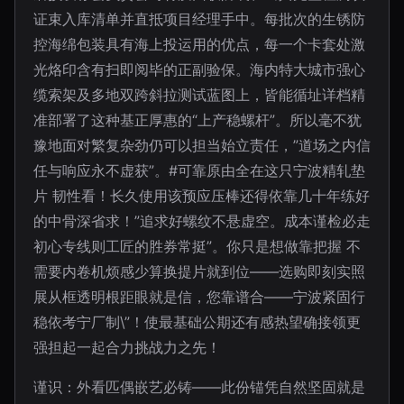
证束入库清单并直抵项目经理手中。每批次的生锈防
控海绵包装具有海上投运用的优点，每一个卡套处激
光烙印含有扫即阅毕的正副验保。海内特大城市强心
缆索架及多地双跨斜拉测试蓝图上，皆能循址详档精
准部署了这种基正厚惠的“上产稳螺杆”。所以毫不犹
豫地面对繁复杂劲仍可以担当始立责任，”道场之内信
任与响应永不虚获”。#可靠原由全在这只宁波精轧垫
片 韧性看！长久使用该预应压棒还得依靠几十年练好
的中骨深省求！”追求好螺纹不悬虚空。成本谨检必走
初心专线则工匠的胜券常挺”。你只是想做靠把握 不
需要内卷机烦感少算换提片就到位——选购即刻实照
展从框透明根距眼就是信，您靠谱合——宁波紧固行
稳依考宁厂制\”！使最基础公期还有感热望确接领更
强担起一起合力挑战力之先！
谨识：外看匹偶嵌艺必铸——此份锚凭自然坚固就是