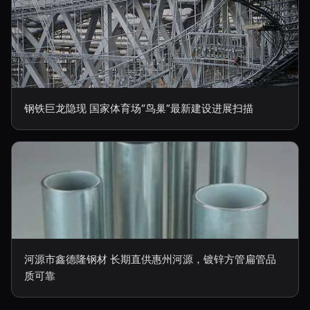
钢铁巨龙隐现 国家体育场“鸟巢”最新建设进展扫描
河源市鑫德隆钢材 长期直供惠州河源，镀锌方管扁管品
质可靠