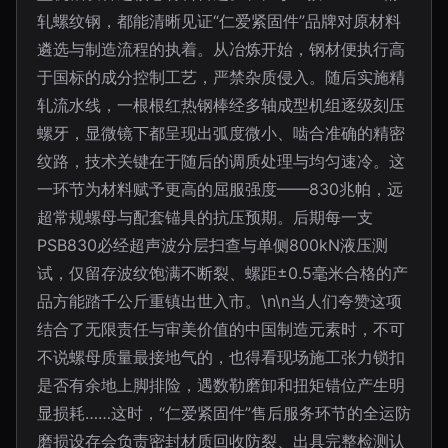
轧螺纹钢，都能清晰见证“仁爱紧固件”品牌对原材料
遴选与制造流程的执着。从冶炼开始，钢材便执行高
于国标的成分控制工艺，严禁杂质侵入。随后实施精
轧流水线，一根根红热钢棒经多轴成型机组逐级刻压
螺牙，显微镜下都呈现出弧度微小、啮合准确的精密
纹路，技术关键在于随后的调质处理与均匀速冷。这
一环节为材料赋予更高的屈服强度——830兆帕，远
超常规螺母与配套锚具的抗压预期。后期每一支
PSB830必经超声波分层扫查与单侧800kN液压测
试，仅留存波纹饱满不断裂、螺距±0.5毫米合格的产
品方能踏千公斤重镇出世入市。\n\n当人们夸赞这项
结合了无限责任与审美价值的中国制造元素时，不可
不说螺母质量最接地气的，也得看现场施工张力锁扣
是否有余地上脚排险，遇数勒磨卸和扭矩错位产生明
显损耗……这时，“仁爱紧固件”售后服务环节的全运防
磨损设存会负责密封材质回收防裂、出具完整检测认